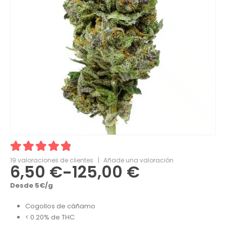
4.95
19
valoraciones de clientes
out of 5
|
Añade una valoración
6,50
€
-
125,00
€
Desde 5€/g
Cogollos de cáñamo
< 0.20% de THC