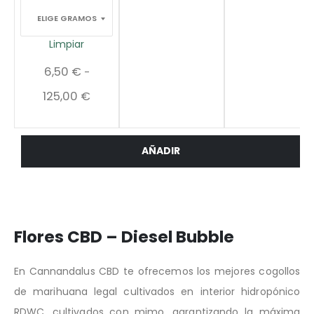
Limpiar
6,50
€
-
125,00
€
Flores CBD – Diesel Bubble
En Cannandalus CBD te ofrecemos los mejores cogollos
de marihuana legal cultivados en interior hidropónico
RDWC,
cultivados con mimo,
garantizando la máxima