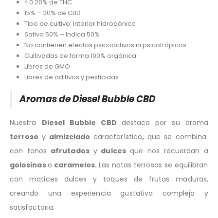
< 0.20% de THC
15% – 20% de CBD
Tipo de cultivo: Interior hidropónico
Sativa 50% – Indica 50%
No contienen efectos psicoactivos ni psicotrópicos
Cultivadas de forma 100% orgánica
Libres de GMO
Libres de aditivos y pesticidas
Aromas de Diesel Bubble CBD
Nuestra
Diesel Bubble CBD
destaca por su aroma
terroso
y
almizclado
característico
,
que se combina
con tonos
afrutados
y
dulces
que nos recuerdan a
golosinas
o
caramelos.
Las notas terrosas se equilibran
con matices dulces y toques de frutas maduras,
creando una experiencia gustativa compleja y
satisfactoria.