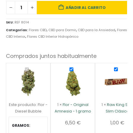
AÑADIR AL CARRITO
SKU:
REF 8014
Categorías:
Flores CBD
,
CBD para Dormir
,
CBD para la Ansiedad
,
Flores
CBD Interior
,
Flores CBD Interior Hidropónico
Comprados juntos habitualmente
Este producto:
Flor -
1
×
Flor - Original
1
×
Raw King Siz
Diesel Bubble
Amnesia - 1 gramo
Slim Clásico
6,50
€
1,00
€
GRAMOS