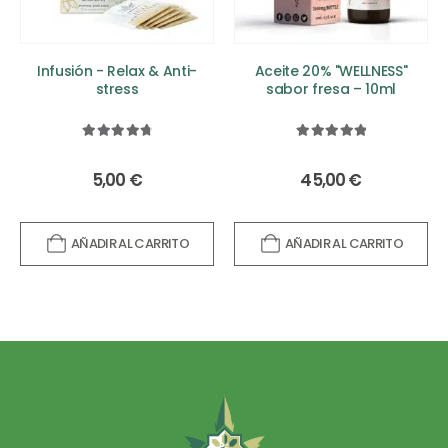
Infusión - Relax & Anti-
Aceite 20% "WELLNESS"
stress
sabor fresa – 10ml
4.88
out of 5
5.00
out of 5
5,00
€
45,00
€
AÑADIR AL CARRITO
AÑADIR AL CARRITO