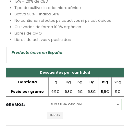
15% – 20% de CBD
Tipo de cultivo: Interior hidropónico
Sativa 50% – Indica 50%
No contienen efectos psicoactivos ni psicotrópicos
Cultivadas de forma 100% orgánica
Libres de GMO
Libres de aditivos y pesticidas
Producto único en España
.
Descuentos por cantidad
Cantidad
1g
3g
5g
10g
15g
25g
Pecio por gramo
6,5€
6,3€
6€
5,8€
5,5€
5€
GRAMOS
LIMPIAR