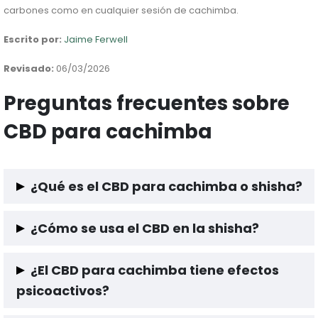
carbones como en cualquier sesión de cachimba.
Escrito por:
Jaime Ferwell
Revisado:
06/03/2026
Preguntas frecuentes sobre
CBD para cachimba
¿Qué es el CBD para cachimba o shisha?
Son sabores para cachimba que incluyen CBD. Su uso es igual
¿Cómo se usa el CBD en la shisha?
al del tabaco tradicional para shishas.
Se coloca en la cazoleta de la cachimba igual que cualquier
¿El CBD para cachimba tiene efectos
otra mezcla aromática.
psicoactivos?