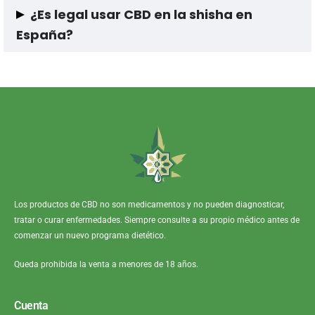
No. El CBD no tiene efectos psicoactivos como el THC.
¿Es legal usar CBD en la shisha en
España?
Los productos de CBD que cumplen la normativa europea y
contienen niveles legales de THC pueden comercializarse en
España, siempre que se ajusten a la legislación vigente.
Los productos de CBD no son medicamentos y no pueden diagnosticar,
tratar o curar enfermedades. Siempre consulte a su propio médico antes de
comenzar un nuevo programa dietético.
Queda prohibida la venta a menores de 18 años.
Cuenta