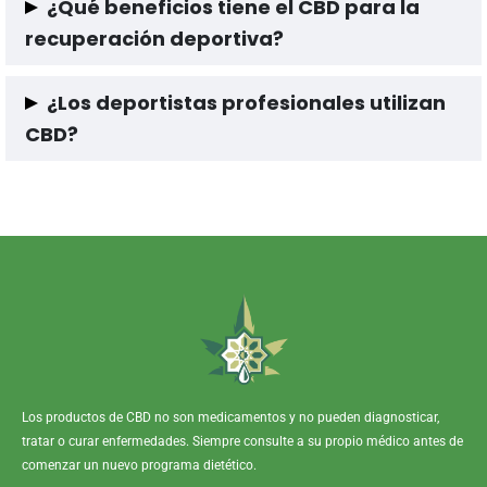
¿Qué beneficios tiene el CBD para la
superficie con molestias para alivio localizado o mediante
recuperación deportiva?
gotas debajo de la lengua para un alivio en todo el cuerpo.
Gracias a sus propiedades antiinflamatorias y analgésicas
¿Los deportistas profesionales utilizan
reducen el malestar muscular y la inflamación y promueven un
CBD?
mejor sueño para una recuperación completa.
Muchos deportistas usan CBD como Nate Diaz de MMA, Klay
Thompson que juega en la NBA, Conor McGregor de MMA, Mike
Tyson ex-campeón de los pesos pesados y muchos más
deportistas.
Los productos de CBD no son medicamentos y no pueden diagnosticar,
tratar o curar enfermedades. Siempre consulte a su propio médico antes de
comenzar un nuevo programa dietético.