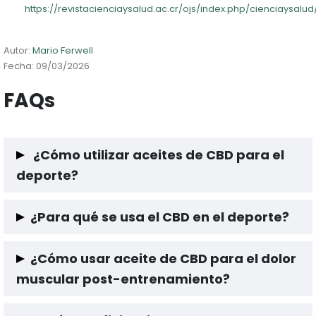
https://revistacienciaysalud.ac.cr/ojs/index.php/cienciaysalud
Autor:
Mario Ferwell
Fecha: 09/03/2026
FAQs
¿Cómo utilizar aceites de CBD para el
deporte?
El aceite de CBD lo recomendamos si buscas una sensación de
¿Para qué se usa el CBD en el deporte?
relajación en todo el cuerpo. Normalmente, aconsejamos
tomarlo dejando caer unas
gotitas debajo de la lengua
Algunos atletas utilizan productos de CBD después de
aunque también se puede utilizar mezclándolo con comida,
¿Cómo usar aceite de CBD para el dolor
entrenamientos para ayudar a aliviar molestias musculares,
pero su efecto puede diluirse un poco.
muscular post-entrenamiento?
mejorar el descanso nocturno o favorecer una sensación de
calma antes de una competición.
El aceite de CBD se puede usar aplicando unas gotas en la