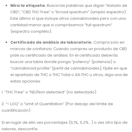
Mira la etiqueta.
Busca las palabras que digan “Aislado de
CBD”, “CBD THC Free” o “broad spectrum” (amplio espectro).
Este último sí que incluye otros cannabinoides pero con una
cantidad menor que si comprásemos “full spectrum”
(espectro completo).
Certificado de análisis de laboratorio.
Compra solo en
marcas de confianza. Cuando compres un producto de CBD
pide su certificado de análisis. En el certificado deberás
buscar una tabla donde ponga “potency” (potencia) o
“cannabinoid profile” (perfil de cannabinoides), fíjate en que
el apartado de THC o THC Total o Δ9‑THC u otros, diga una de
estas opciones:
1. “THC Free” o “ND/Non detected” (no detectado)
2. “< LOQ” o “Limit of Quantitation” (Por debajo del límite de
cuantificación)
Si en lugar de ello ves porcentajes (0,1%, 0,2%...) o ves otro tipo de
valores, desconfía.