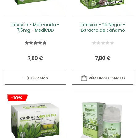
Infusión - Manzanilla -
Infusión - Té Negro -
7,5mg - MediCBD
Extracto de cáñamo
5.00
out of 5
0
out of 5
7,80
€
7,80
€
LEER MÁS
AÑADIR AL CARRITO
¡OFERTA!
-10%