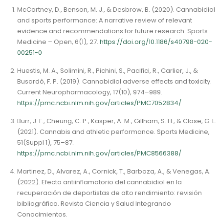
McCartney, D., Benson, M. J., & Desbrow, B. (2020). Cannabidiol
and sports performance: A narrative review of relevant
evidence and recommendations for future research. Sports
Medicine – Open, 6(1), 27.
https://doi.org/10.1186/s40798-020-
00251-0
Huestis, M. A., Solimini, R., Pichini, S., Pacifici, R., Carlier, J., &
Busardò, F. P. (2019). Cannabidiol adverse effects and toxicity.
Current Neuropharmacology, 17(10), 974–989.
https://pmc.ncbi.nlm.nih.gov/articles/PMC7052834/
Burr, J. F., Cheung, C. P., Kasper, A. M., Gillham, S. H., & Close, G. L.
(2021). Cannabis and athletic performance. Sports Medicine,
51(Suppl 1), 75–87.
https://pmc.ncbi.nlm.nih.gov/articles/PMC8566388/
Martinez, D., Alvarez, A., Cornick, T., Barboza, A., & Venegas, A.
(2022). Efecto antiinflamatorio del cannabidiol en la
recuperación de deportistas de alto rendimiento: revisión
bibliográfica. Revista Ciencia y Salud Integrando
Conocimientos.