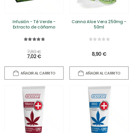
Infusión - Té Verde -
Canna Aloe Vera 250mg –
Extracto de cáñamo
50ml
5.00
out of 5
0
out of 5
7,80
€
8,90
€
7,02
€
AÑADIR AL CARRITO
AÑADIR AL CARRITO