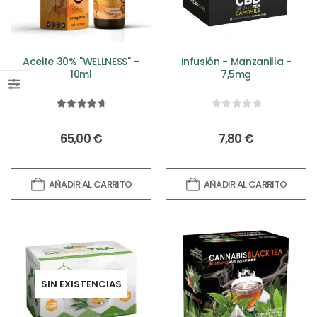
Aceite 30% "WELLNESS" –
Infusión - Manzanilla -
10ml
7,5mg
4.82
out of 5
0
out of 5
65,00
€
7,80
€
AÑADIR AL CARRITO
AÑADIR AL CARRITO
SIN EXISTENCIAS