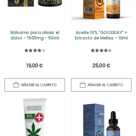
Bálsamo para aliviar el
Aceite 10% "GOODDAY" +
dolor – 1500mg – 50ml
Extracto de Melisa – 10ml
4.40
out of 5
4.50
out of 5
19,00
€
25,00
€
AÑADIR AL CARRITO
AÑADIR AL CARRITO