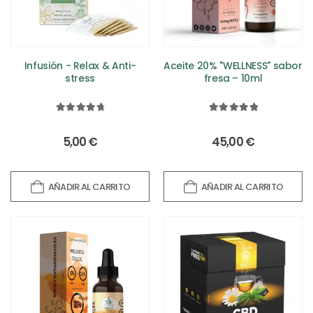
Infusión - Relax & Anti-
Aceite 20% "WELLNESS" sabor
stress
fresa – 10ml
4.88
out of 5
5.00
out of 5
5,00
€
45,00
€
AÑADIR AL CARRITO
AÑADIR AL CARRITO