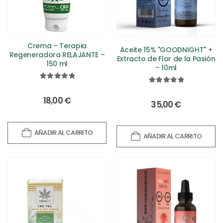
Crema – Terapia
Aceite 15% "GOODNIGHT" +
Regeneradora RELAJANTE –
Extracto de Flor de la Pasión
150 ml
– 10ml
5.00
out of 5
5.00
out of 5
18,00
€
35,00
€
AÑADIR AL CARRITO
AÑADIR AL CARRITO