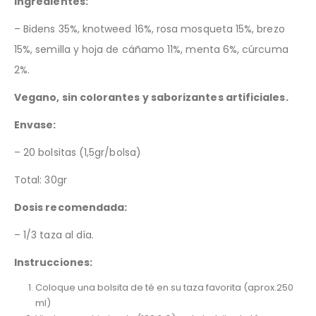
Ingredientes:
– Bidens 35%, knotweed 16%, rosa mosqueta 15%, brezo
15%, semilla y hoja de cáñamo 11%, menta 6%, cúrcuma
2%.
Vegano, sin colorantes y saborizantes artificiales.
Envase:
– 20 bolsitas (1,5gr/bolsa)
Total: 30gr
Dosis recomendada:
– 1/3 taza al día.
Instrucciones:
Coloque una bolsita de té en su taza favorita (aprox.250
ml)