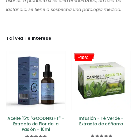
usar este producto si se está embarazada, en fase de
lactancia, se tiene o sospecha una patología médica.
Tal Vez Te Interese
¡OFERTA!
-10%
Aceite 15% "GOODNIGHT" +
Infusión - Té Verde -
Extracto de Flor de la
Extracto de cáñamo
Pasión – 10ml