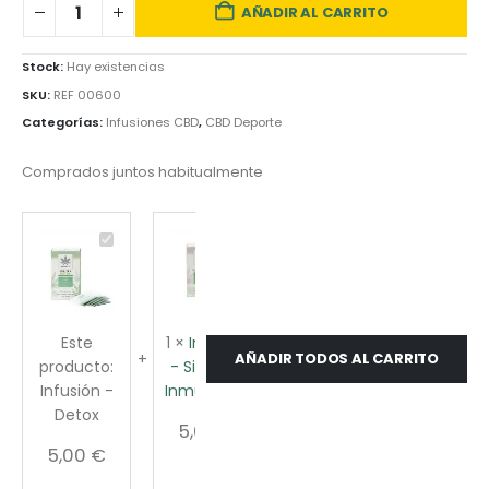
AÑADIR AL CARRITO
Stock:
Hay existencias
SKU:
REF 00600
Categorías:
Infusiones CBD
,
CBD Deporte
Comprados juntos habitualmente
Infusión
Infusión
Infusión
-
-
-
Detox
Sistema
Menta
Inmunitario
-
3%
Este
1
×
Infusión
1
×
Infusión
AÑADIR TODOS AL CARRITO
producto:
- Sistema
- Menta -
Infusión -
Inmunitario
3%
Detox
5,00
€
7,80
€
5,00
€