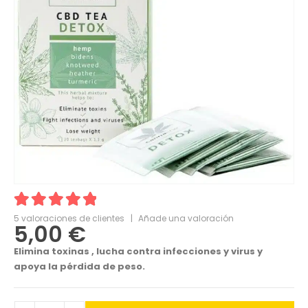
5.00
5
valoraciones de clientes
out of 5
|
Añade una valoración
5,00
€
Elimina toxinas , lucha contra infecciones y virus y
apoya la pérdida de peso.