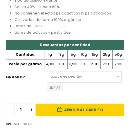
Tipo de cultivo: Exterior
Sativa 40% – Indica 60%
No contienen efectos psicoactivos ni psicotrópicos
Cultivadas de forma 100% orgánica
Libres de GMO
Libres de aditivos y pesticidas
Descuentos por cantidad
Cantidad
1g
3g
5g
10g
15g
25g
50g
Pecio por gramo
4,3€
3,8€
3,5€
3€
2,8€
2,5€
2,2€
GRAMOS
LIMPIAR
AÑADIR AL CARRITO
SKU:
REF 8004-1