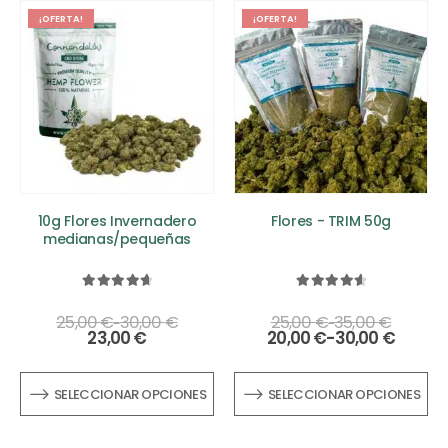
¡OFERTA!
¡OFERTA!
10g Flores Invernadero
Flores - TRIM 50g
medianas/pequeñas
4.79
out of 5
4.69
out of 5
25,00
€
30,00
€
25,00
€
35,00
€
-
-
23,00
€
20,00
€
-
30,00
€
SELECCIONAR OPCIONES
SELECCIONAR OPCIONES