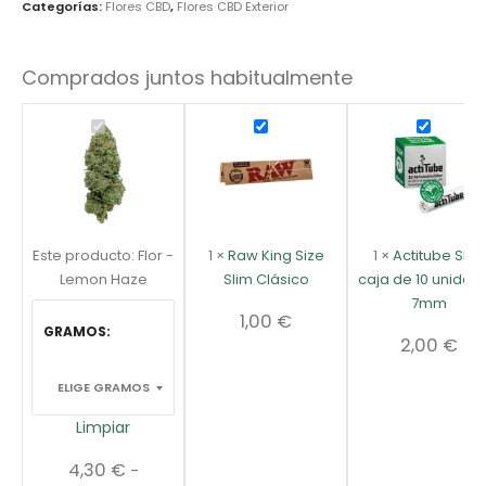
Categorías:
Flores CBD
,
Flores CBD Exterior
Comprados juntos habitualmente
Este producto:
Flor -
1
×
Raw King Size
1
×
Actitube Slim
Lemon Haze
Slim Clásico
caja de 10 unidad
7mm
1,00
€
GRAMOS
2,00
€
Limpiar
4,30
€
-