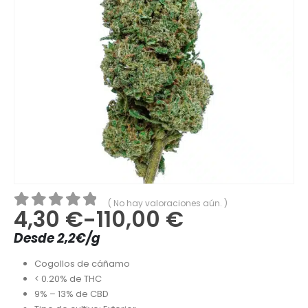
( No hay valoraciones aún. )
4,30
€
-
110,00
€
0
out of 5
Desde 2,2€/g
Cogollos de cáñamo
< 0.20% de THC
9% – 13% de CBD