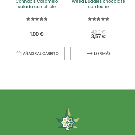
Cannabis Caramelo
Weed Buddies chocolate
salado con chicle
con leche
5.00
out of 5
5.00
out of 5
4,20
€
1,00
€
3,57
€
AÑADIR AL CARRITO
LEER MÁS