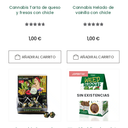
Cannabis Tarta de queso
Cannabis Helado de
y fresas con chicle
vainilla con chicle
4.83
out of 5
5.00
out of 5
1,00
€
1,00
€
AÑADIR AL CARRITO
AÑADIR AL CARRITO
¡OFERTA!
SIN EXISTENCIAS