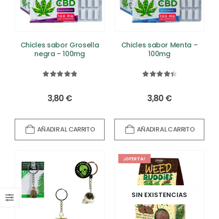
Chicles sabor Grosella
Chicles sabor Menta –
negra – 100mg
100mg
5.00
out of 5
4.50
out of 5
3,80
€
3,80
€
AÑADIR AL CARRITO
AÑADIR AL CARRITO
¡OFERTA!
SIN EXISTENCIAS