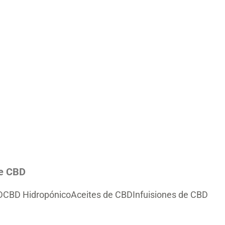
de CBD
D
CBD Hidropónico
Aceites de CBD
Infuisiones de CBD