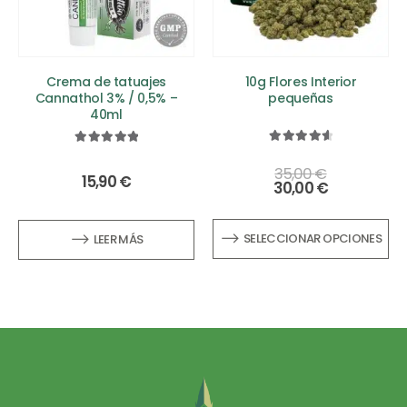
Crema de tatuajes
10g Flores Interior
Cannathol 3% / 0,5% –
pequeñas
40ml
4.74
out of 5
5.00
out of 5
35,00
€
15,90
€
30,00
€
SELECCIONAR OPCIONES
LEER MÁS