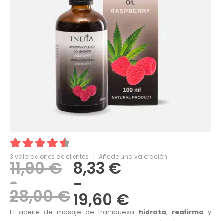
4.67
3
valoraciones de clientes
out of 5
|
Añade una valoración
11,90
€
8,33
€
-
-
28,00
€
19,60
€
El aceite de masaje de frambuesa
hidrata
,
reafirma
y