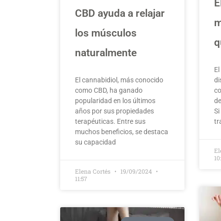
E
CBD ayuda a relajar
m
los músculos
q
naturalmente
El
El cannabidiol, más conocido
di
como CBD, ha ganado
co
popularidad en los últimos
de
años por sus propiedades
Si
terapéuticas. Entre sus
tr
muchos beneficios, se destaca
su capacidad
El
10
Elena Cortés
19/09/2024
11:57