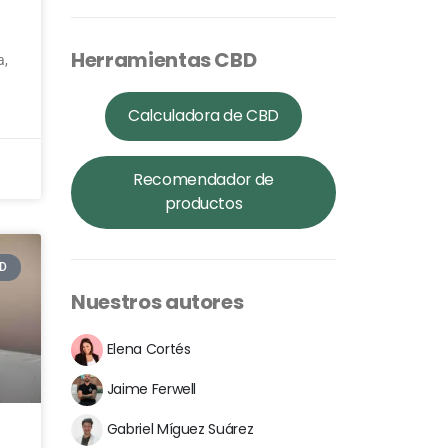
Herramientas CBD
a,
Calculadora de CBD
Recomendador de
productos
D
Nuestros autores
Elena Cortés
Jaime Ferwell
Gabriel Míguez Suárez