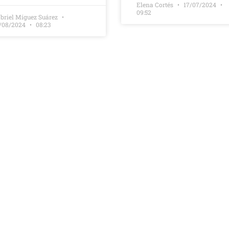
Elena Cortés
17/07/2024
09:52
briel Míguez Suárez
/08/2024
08:23