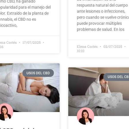
omo CBD, ha ganado
respuesta natural del cuerpo
pularidad para el manejo del
ante lesiones o infecciones,
lor. Extraído de la planta de
pero cuando se vuelve crónic
nnabis, el CBD no es
puede provocar múltiples
icoactivo,
problemas de salud. En los
ena Cortés
17/07/2025
Elena Cortés
02/07/2025
:16
10:10
USOS DEL CBD
USOS DEL CB