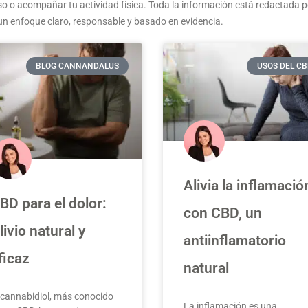
so o acompañar tu actividad física. Toda la información está redactada p
un enfoque claro, responsable y basado en evidencia.
BLOG CANNANDALUS
USOS DEL CB
Alivia la inflamació
BD para el dolor:
con CBD, un
livio natural y
antiinflamatorio
ficaz
natural
 cannabidiol, más conocido
La inflamación es una