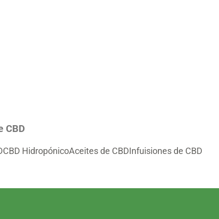
de CBD
D
CBD Hidropónico
Aceites de CBD
Infuisiones de CBD