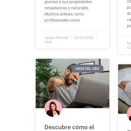
c
gracias a sus propiedades
po
terapéuticas y naturales.
do
Muchos atletas, tanto
ca
profesionales como
ps
Jaime Ferwell
24/02/2026
13:16
El
12
USOS DEL CBD
Descubre cómo el