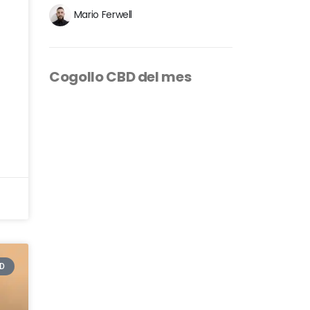
a
Mario Ferwell
Cogollo CBD del mes
D