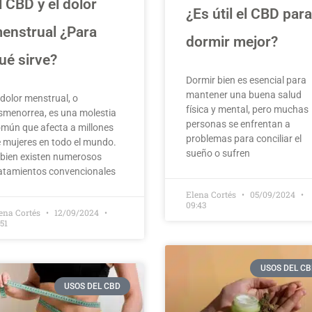
l CBD y el dolor
¿Es útil el CBD par
enstrual ¿Para
dormir mejor?
ué sirve?
Dormir bien es esencial para
mantener una buena salud
 dolor menstrual, o
física y mental, pero muchas
smenorrea, es una molestia
personas se enfrentan a
mún que afecta a millones
problemas para conciliar el
 mujeres en todo el mundo.
sueño o sufren
 bien existen numerosos
atamientos convencionales
Elena Cortés
05/09/2024
09:43
ena Cortés
12/09/2024
:51
USOS DEL CB
USOS DEL CBD