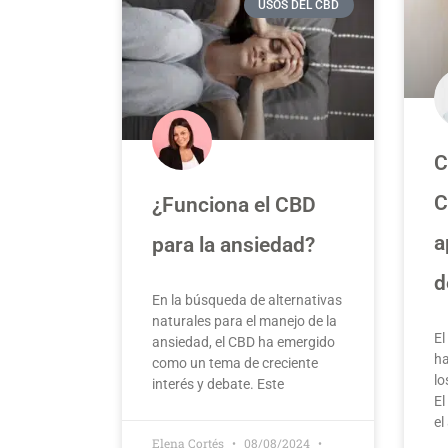
USOS DEL CBD
C
C
¿Funciona el CBD
a
para la ansiedad?
d
En la búsqueda de alternativas
naturales para el manejo de la
El
ansiedad, el CBD ha emergido
ha
como un tema de creciente
lo
interés y debate. Este
El
el
Elena Cortés
08/08/2024