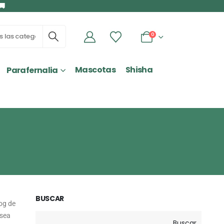
🚚
0
Mascotas
Shisha
Parafernalia
BUSCAR
og de
 sea
Buscar