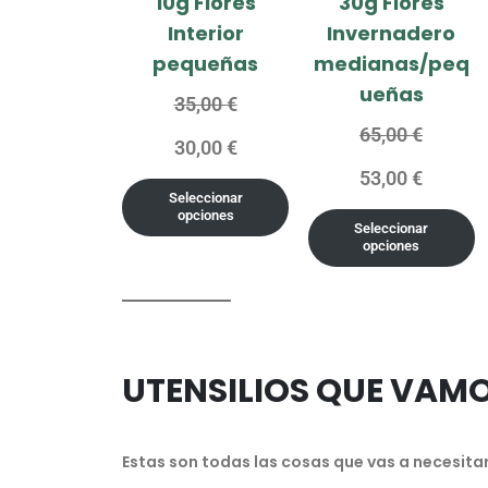
10g Flores
30g Flores
Interior
Invernadero
pequeñas
medianas/peq
ueñas
35,00
€
65,00
€
30,00
€
53,00
€
Seleccionar
opciones
Seleccionar
opciones
UTENSILIOS QUE VAMO
Estas son todas las cosas que vas a necesita