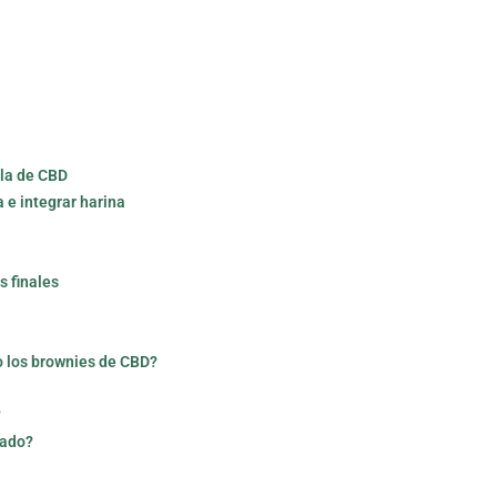
lla de CBD
a e integrar harina
s finales
o los brownies de CBD?
?
iado?