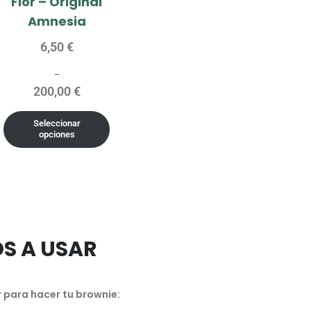
Flor – Original
Amnesia
6,50
€
–
200,00
€
Seleccionar
opciones
S A USAR
r para hacer tu brownie: