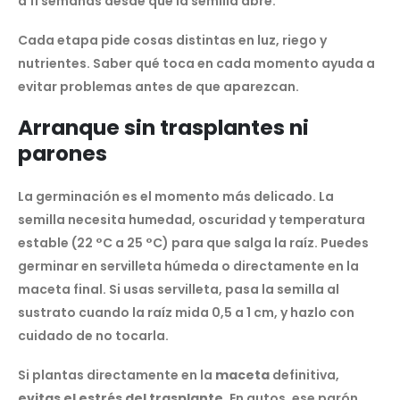
a 11 semanas desde que la semilla abre.
Cada etapa pide cosas distintas en luz, riego y
nutrientes. Saber qué toca en cada momento ayuda a
evitar problemas antes de que aparezcan.
Arranque sin trasplantes ni
parones
La germinación es el momento más delicado. La
semilla necesita humedad, oscuridad y temperatura
estable (22 °C a 25 °C) para que salga la raíz. Puedes
germinar en servilleta húmeda o directamente en la
maceta final. Si usas servilleta, pasa la semilla al
sustrato cuando la raíz mida 0,5 a 1 cm, y hazlo con
cuidado de no tocarla.
Si plantas directamente en la
maceta
definitiva,
evitas el estrés del trasplante
. En autos, ese parón