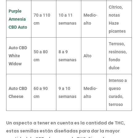
Cítrico,
Purple
70 a 110
10 a 11
Medio-
notas
Amnesia
cm
semanas
alto
Haze
CBD Auto
picantes
Terroso,
Auto CBD
50 a 80
8 a 9
resinoso,
White
Alto
cm
semanas
fondo
Widow
dulce
Intenso a
Auto CBD
60 a 90
9 a 10
Medio-
queso
Cheese
cm
semanas
alto
curado,
terroso
Un aspecto a tener en cuenta es la cantidad de THC,
estas semillas están diseñadas para dar la mayor